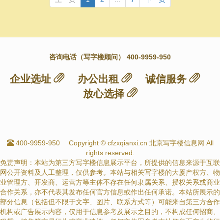
咨询电话（写字楼顾问） 400-9959-950
企业选址
办公出租
诚信服务
放心选择
400-9959-950
Copyright © cfzxqianxi.cn 北京写字楼信息网 All
rights reserved.
免责声明：本站为第三方写字楼信息展示平台，所提供的信息来源于互联
网公开资料及人工整理，仅供参考。本站与相关写字楼的大厦产权方、物
业管理方、开发商、运营方等主体不存在任何隶属关系、授权关系或商业
合作关系，亦不代表其发布任何官方信息或作出任何承诺。本站所展示的
部分信息（包括但不限于文字、图片、联系方式等）可能来自第三方合作
机构或广告展示内容，仅用于信息参考及展示之目的，不构成任何招商、